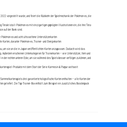
022 vorgestellt wurde, und feiert die Rückkehr der Spielmechanik der Pokémon-ex, die
Terakristall-Pokémon-ex mit einzigartigen geprägten Illustrationen ein, die ihre Tera-
sie auf der Bank sind.
 Pokémon-ex und acht ultraseltene Unterstützerkarten
te Karten, darunter Pokémon-ex, Trainer- und Energiekarten
u, um sie an die in Japan veröffentlichten Karten anzupassen. Dadurch wird das
. Außerdem erscheinen Unterkategorien für Trainerkarten – wie Unterstützer, Item und
 in der rechten unteren Ecke, um sie während des Spiels besser verfolgen zu können, und
lkartenspiel-Produkte mit dem Start der Serie Karmesin & Purpur weltweit
mmelkartenspiels drei garantierte holografische Karten enthalten – alle Karten der
ten geliefert. Die Top-Trainer-Box enthält zum Beispiel ein zusätzliches Boosterpack