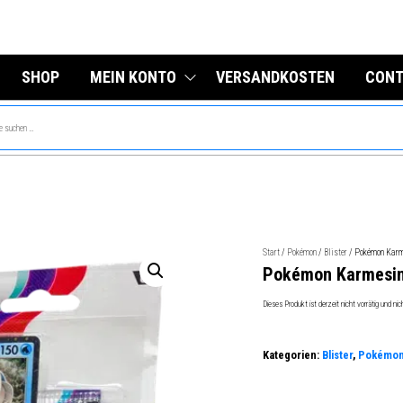
SHOP
MEIN KONTO
VERSANDKOSTEN
CONT
Start
/
Pokémon
/
Blister
/ Pokémon Karme
Pokémon Karmesin 
Dieses Produkt ist derzeit nicht vorrätig und nic
Kategorien:
Blister
,
Pokémo