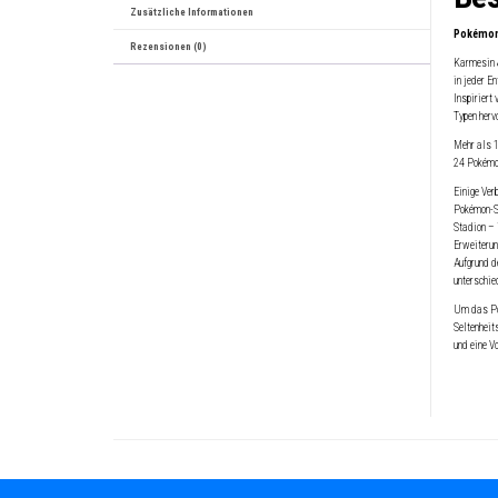
Zusätzliche Informationen
Pokémon 
Rezensionen (0)
Karmesin &
in jeder E
Inspiriert
Typen herv
Mehr als 1
24 Pokémon
Einige Ver
Pokémon-Sa
Stadion – 
Erweiterun
Aufgrund d
unterschied
Um das Pok
Seltenheit
und eine V