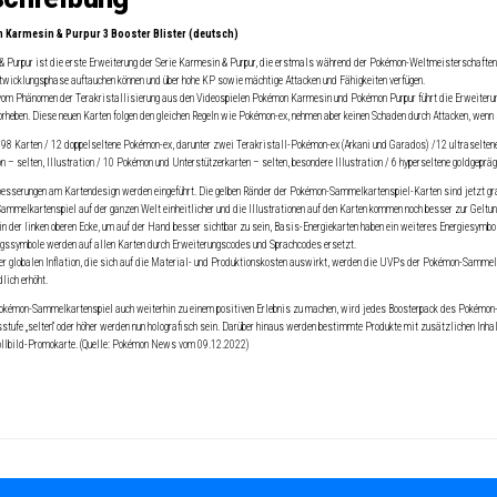
Karmesin & Purpur 3 Booster Blister (deutsch)
 Purpur ist die erste Erweiterung der Serie Karmesin & Purpur, die erstmals während der Pokémon-Weltmeisterschaften 2
ntwicklungsphase auftauchen können und über hohe KP sowie mächtige Attacken und Fähigkeiten verfügen.
 vom Phänomen der Terakristallisierung aus den Videospielen Pokémon Karmesin und Pokémon Purpur führt die Erweiterung 
orheben. Diese neuen Karten folgen den gleichen Regeln wie Pokémon-ex, nehmen aber keinen Schaden durch Attacken, wenn 
98 Karten / 12 doppelseltene Pokémon-ex, darunter zwei Terakristall-Pokémon-ex (Arkani und Garados) /12 ultraseltene
 – selten, Illustration / 10 Pokémon und Unterstützerkarten – selten, besondere Illustration / 6 hyperseltene goldgepräg
besserungen am Kartendesign werden eingeführt. Die gelben Ränder der Pokémon-Sammelkartenspiel-Karten sind jetzt gra
mmelkartenspiel auf der ganzen Welt einheitlicher und die Illustrationen auf den Karten kommen noch besser zur Geltung
in der linken oberen Ecke, um auf der Hand besser sichtbar zu sein, Basis-Energiekarten haben ein weiteres Energiesymbol
gssymbole werden auf allen Karten durch Erweiterungscodes und Sprachcodes ersetzt.
er globalen Inflation, die sich auf die Material- und Produktionskosten auswirkt, werden die UVPs der Pokémon-Samme
lich erhöht.
émon-Sammelkartenspiel auch weiterhin zu einem positiven Erlebnis zu machen, wird jedes Boosterpack des Pokémon-Sa
sstufe „selten“ oder höher werden nun holografisch sein. Darüber hinaus werden bestimmte Produkte mit zusätzlichen Inhal
ollbild-Promokarte. (Quelle: Pokémon News vom 09.12.2022)