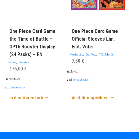
können
auf
der
Produktseite
gewählt
werden
One Piece Card Game –
One Piece Card Game
the Time of Battle –
Official Sleeves Lim.
OP16 Booster Display
Edit. Vol.5
(24 Packs) – EN
,
,
Merchandise
One Piece
TCG Zubehör
7,50
€
,
Displays
One Piece
176,00
€
inkl. MwSt.
inkl. 19 % MwSt.
zzgl.
Versandkosten
zzgl.
Versandkosten
In den Warenkorb
Ausführung wählen