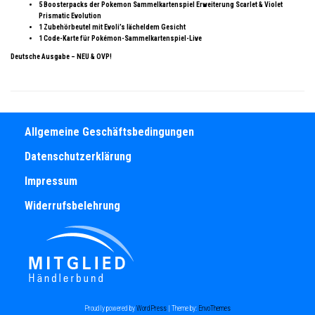
5 Boosterpacks der Pokemon Sammelkartenspiel Erweiterung Scarlet & Violet
Prismatic Evolution
1 Zubehörbeutel mit Evoli’s lächeldem Gesicht
1 Code-Karte für Pokémon-Sammelkartenspiel-Live
Deutsche Ausgabe – NEU & OVP!
Allgemeine Geschäftsbedingungen
Datenschutzerklärung
Impressum
Widerrufsbelehrung
Proudly powered by
WordPress
|
Theme by:
EnvoThemes