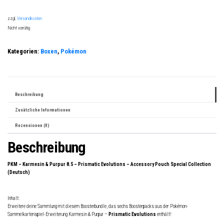
zzgl.
Versandkosten
Nicht vorrätig
Kategorien:
Boxen
,
Pokémon
Beschreibung
Zusätzliche Informationen
Rezensionen (0)
Beschreibung
PKM – Karmesin & Purpur 8.5 – Prismatic Evolutions – Accessory Pouch Special Collection
(Deutsch)
Inhalt:
Erweitere deine Sammlung mit diesem Boosterbundle, das sechs Boosterpacks aus der Pokémon-
Sammelkartenspiel-Erweiterung Karmesin & Purpur –
Prismatic Evolutions
enthält!