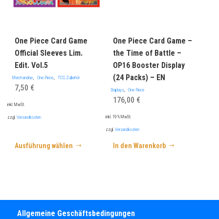
auf
der
Produktseite
gewählt
werden
One Piece Card Game
One Piece Card Game –
Official Sleeves Lim.
the Time of Battle –
Edit. Vol.5
OP16 Booster Display
(24 Packs) – EN
,
,
Merchandise
One Piece
TCG Zubehör
7,50
€
,
Displays
One Piece
176,00
€
inkl. MwSt.
inkl. 19 % MwSt.
zzgl.
Versandkosten
zzgl.
Versandkosten
Ausführung wählen
In den Warenkorb
Allgemeine Geschäftsbedingungen